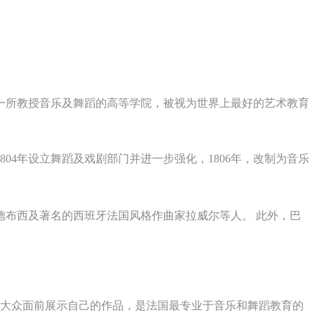
P，创建于1795年，是巴黎一所教授音乐及舞蹈的高等学院，被视为世界上最好的艺术教育
804年设立舞蹈及戏剧部门并进一步强化，1806年，改制为音乐
布西及著名的西班牙法国风格作曲家拉威尔等人。 此外，巴
公共大众面前展示自己的作品，是法国最专业于音乐和舞蹈教育的